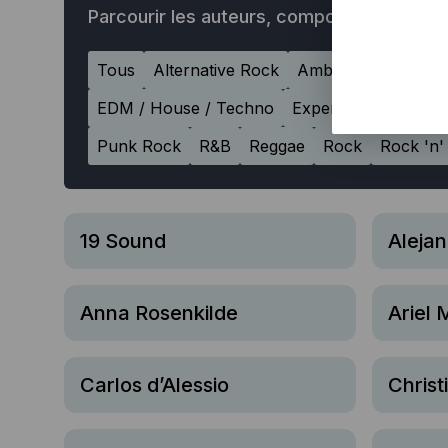
Parcourir les auteurs, compositeurs
Tous
Alternative Rock
Ambient
America
EDM / House / Techno
Experimental
Film
Punk Rock
R&B
Reggae
Rock
Rock 'n' 
19 Sound
Aleja
Anna Rosenkilde
Ariel 
Carlos d’Alessio
Christ