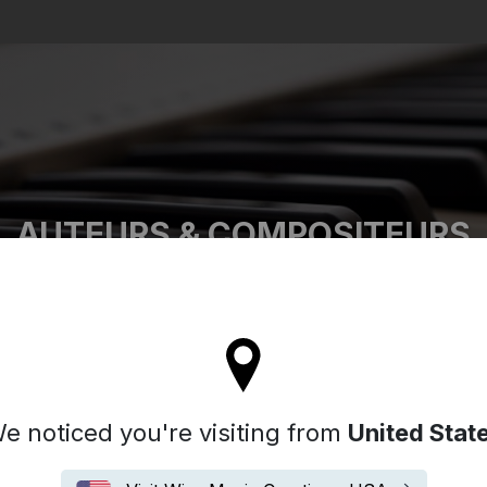
Search
AUTEURS & COMPOSITEURS
ll stay on the France site
e noticed you're visiting from
United Stat