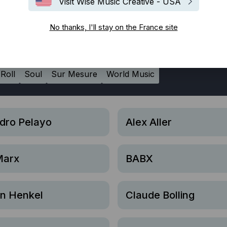
Visit Wise Music Creative - USA
No thanks, I'll stay on the France site
na
Auteur-compositeur-interprète
Blues
Chanson Fran
 Music
Flamenco
Folk
Funk
Hip-Hop
Indie Rock
Roll
Soul
Sur Mesure
World Music
ndro Pelayo
Alex Aller
Marx
BABX
in Henkel
Claude Bolling