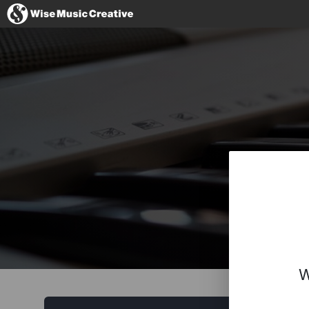
France
No thanks, I'
W