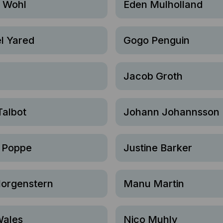
l Wohl
Eden Mulholland
l Yared
Gogo Penguin
Jacob Groth
Talbot
Johann Johannsson
 Poppe
Justine Barker
Morgenstern
Manu Martin
Wales
Nico Muhly