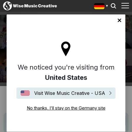
WISE MUSIC CREATIVE
any site
Als Teil von Bosworth Music und der globalen Wise Music
Group vertreten wir hochkarätige Kompositionen & Songs
und bieten Ihnen Lizenzierungen, Musikrecherche und
Auftragskompositionen an.
We noticed you're visiting from
United States
Visit Wise Music Creative - USA
What's New
No thanks, I'll stay on the Germany site
Jetzt im Kino: "Calle Málaga - Ein Zuhause in
News
Tanger" mit...