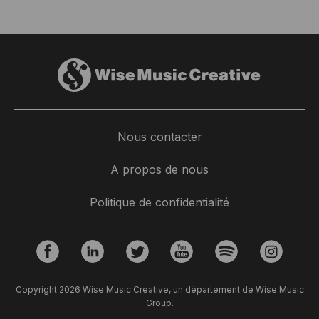
Nous contacter
Gabriel Yared to open the 70th Baalbeck
A propos de nous
International Festival
Politique de confidentialité
25 mars 2026
From the very beginning of his career, Gabriel Yared found
in Baalbeck a source of inspiration, making it only natural for
the Festival to inaugurate its 70th anniversary with a tribute
to one of the most influential contemporary composers.
Copyright 2026 Wise Music Creative, un département de Wise Music
Group.