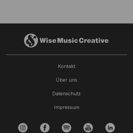
Kontakt
Über uns
Nächste Ausfahrt Glück
Datenschutz
Track
Meine Hand in Deiner
Impressum
Performers
Valerie Niehaus & Dirk Borchardt
Writers
Nina Müller
,
Flo Luig