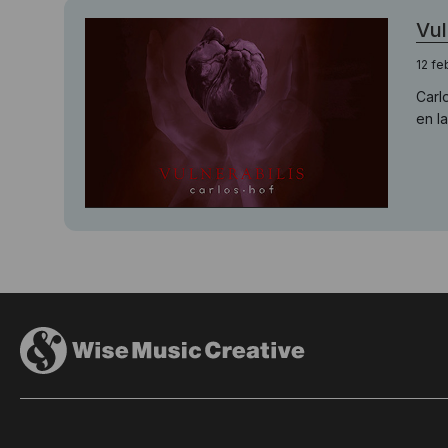
Vul
12 fe
Carl
en l