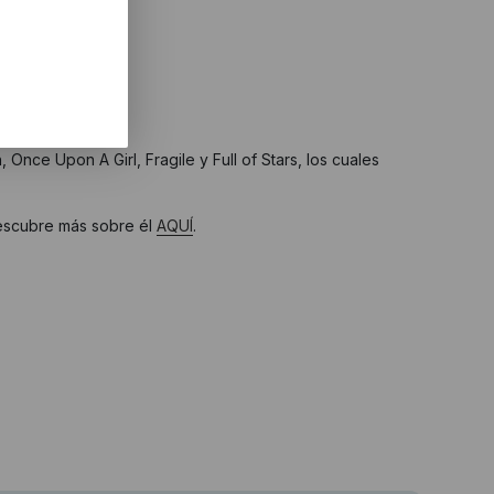
spañol Carlos Hof.
Once Upon A Girl, Fragile y Full of Stars, los cuales
Descubre más sobre él
AQUÍ
.