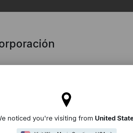
Search
corporación
'll stay on the Spain site
e noticed you're visiting from
United Stat