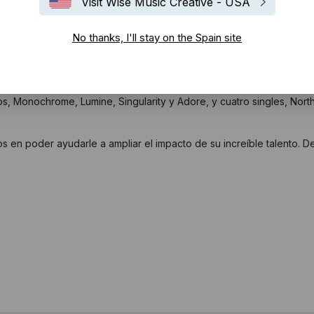
Visit Wise Music Creative - USA
No thanks, I'll stay on the Spain site
p, damos la bienvenida a nuestra casa al compositor y productor e
 Monochrome, Lumine, Singularity y Adore, y cuatro singles, North, 
s en poder ayudarle a ampliar el impacto de su increíble talento. 