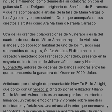
incluso al flamenco, como demuestra su colaboración con el
guitarrista Daniel Delgado, originario de Sanlúcar de Barrameda
y que ha acompañado a artistas de la talla de María Vargas o
Luis Agujetas, y el percusionista Odei, que acompaña en sus
directos a artistas como Ara Malikian o Rafaela Carrasco.
Otra de las grandes colaboraciones de Vulnerabilis es la del
cuarteto de cuerda de Viktor Árnason, reputado violinista
islandés y colaborador habitual de uno de los músicos más
reconocidos de su país,
Ólafur Arnalds
. El disco ha sido
grabado y mezclado por Francesco Donadelo, presente en la
mayoría de los trabajos de Jóhann Jóhannsson y
Hildur
Guonadottir
, autores de decenas de bandas sonoras entre las
que se encuentra la ganadora del Oscar en 2020, Joker.
Anticipado por el single de presentación How To Build A Light,
que contó con un
videoclip
dirigido por el realizador italiano
Danilo Moroni, Vulnerabilis es un paseo por los sentimientos
humanos, un trabajo emocionante y vibrante sobre nuestras
debilidades y fortalezas. Una mirada al interior que conmueve y
reconforta, que cambia a quien se adentra en ella. Un disco