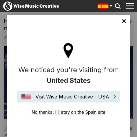
Hildur Guðnadóttir gana el Globo de Oro a la
in site
mejor banda sonora por Joker
7 enero 2020
We noticed you're visiting from
United States
Visit Wise Music Creative - USA
No thanks, I'll stay on the Spain site
Hildur Guðnadóttir
ha ganado el Globo de Oro a la mejor banda
sonora original por su inquietante composición para
Joker
.