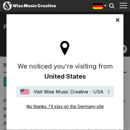
any site
PETER CONWAY
Biografie
We noticed you're visiting from
United States
Deutsch
English
Visit Wise Music Creative - USA
Peter Conway ist ein Singer-Songwriter, der sich durch
No thanks, I'll stay on the Germany site
eine einzigartige Stimme und wunderbare Melodien
auszeichnet. Sein Album „Stay“ hat er selbst
produziert, arrangiert und gemixt - ein Konzeptalbum