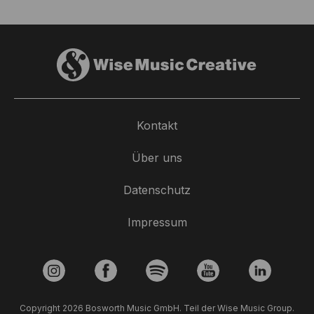
Kontakt
Neues Signing: Robert Goodwin
Über uns
7 Mai 2026
Datenschutz
Wir freuen uns sehr, bekannt geben zu dürfen, dass Robert
Goodwin einen Exklusivvertrag mit Bosworth Music
Impressum
unterzeichnet hat. Robert Goodwin, alias GOODWIN, ist
zudem Frontmann der Band The Slow Show.
Copyright 2026 Bosworth Music GmbH. Teil der Wise Music Group.