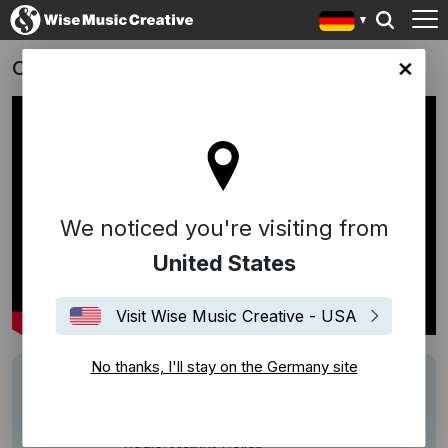
One For The Road
any site
We noticed you're visiting from
United States
Visit Wise Music Creative - USA
No thanks, I'll stay on the Germany site
Writers
Volker Bertelmann (Hauschka)
Description
Mit Musik von Volker Bertelmann
Film mit Frederick Lau & Nora Tschirner,