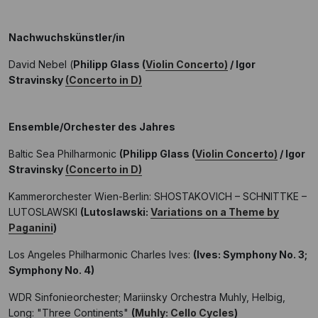
Nachwuchskünstler/in
David Nebel (
Philipp Glass (
Violin Concerto)
/ Igor
Stravinsky
(Concerto in D)
Ensemble/Orchester des Jahres
Baltic Sea Philharmonic
(Philipp Glass (
Violin Concerto)
/ Igor
Stravinsky
(Concerto in D)
Kammerorchester Wien-Berlin: SHOSTAKOVICH – SCHNITTKE –
LUTOSLAWSKI
(Lutoslawski:
Variations on a Theme by
Paganini
)
Los Angeles Philharmonic Charles Ives:
(Ives: Symphony No. 3;
Symphony No. 4)
WDR Sinfonieorchester; Mariinsky Orchestra Muhly, Helbig,
Long: "Three Continents"
(
Muhly: Cello Cycles
)