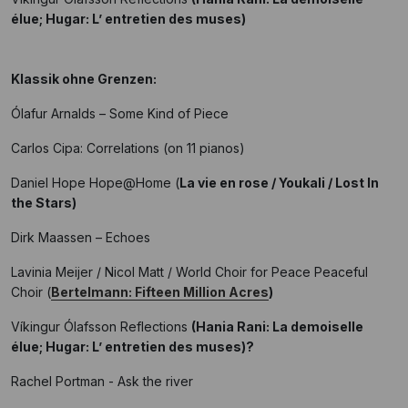
élue; Hugar: L’ entretien des muses)
Klassik ohne Grenzen:
Ólafur Arnalds – Some Kind of Piece
Carlos Cipa: Correlations (on 11 pianos)
Daniel Hope Hope@Home (
La vie en rose / Youkali / Lost In
the Stars)
Dirk Maassen – Echoes
Lavinia Meijer / Nicol Matt / World Choir for Peace Peaceful
Choir (
Bertelmann: Fifteen Million Acres
)
Víkingur Ólafsson Reflections
(Hania Rani: La demoiselle
élue; Hugar: L’ entretien des muses)?
Rachel Portman - Ask the river