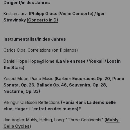
Dirigent/in des Jahres
Kristjan Järvi
(Philipp Glass (
Violin Concerto)
/ Igor
Stravinsky
(Concerto in D)
Instrumentalist/in des Jahres
Carlos Cipa: Correlations (on 11 pianos)
Daniel Hope Hope@Home (
La vie en rose / Youkali / Lost In
the Stars)
Yeseul Moon: Piano Music (
Barber: Excursions Op. 20, Piano
Sonata, Op. 26, Ballade Op. 46, Souvenirs, Op. 28,
Nocturne, Op. 33)
Víkingur Ólafsson Reflections
(Hania Rani: La demoiselle
élue; Hugar: L’ entretien des muses)?
Jan Vogler. Muhly, Helbig, Long: "Three Continents"
(
Muhly:
Cello Cycles
)