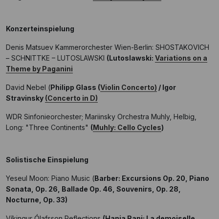
Konzerteinspielung
Denis Matsuev Kammerorchester Wien-Berlin: SHOSTAKOVICH
– SCHNITTKE – LUTOSLAWSKI
(Lutoslawski:
Variations on a
Theme by Paganini
David Nebel (
Philipp Glass (
Violin Concerto)
/ Igor
Stravinsky
(Concerto in D)
WDR Sinfonieorchester; Mariinsky Orchestra Muhly, Helbig,
Long: "Three Continents"
(
Muhly: Cello Cycles
)
Solistische Einspielung
Yeseul Moon: Piano Music (
Barber: Excursions Op. 20, Piano
Sonata, Op. 26, Ballade Op. 46, Souvenirs, Op. 28,
Nocturne, Op. 33)
Víkingur Ólafsson Reflections
(Hania Rani: La demoiselle