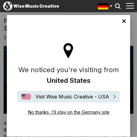
Premiere von „Deutschland. Dein
any site
Selbstporträt“ mit Score von Hauschka
21 Juni 2016
We noticed you're visiting from
United States
Visit Wise Music Creative - USA
No thanks, I'll stay on the Germany site
Am 30. Juni feiert der Kompilationsfilm
„Deutschland. Dein
Selbsporträt“
von
Sönke Wortmann
beim Filmfest München
Premiere. Die Musik dazu hat
Hauschka
komponiert. Für den