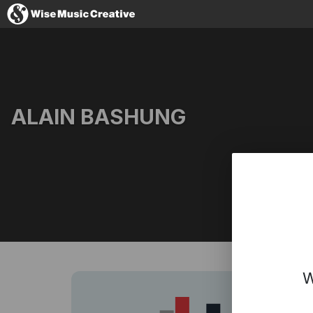
France
ALAIN BASHUNG
No thanks, I'
Facebook
YouTube
W