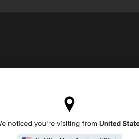
Search
ll stay on the France site
e noticed you're visiting from
United Stat
Biographie
Nos Synchros
News