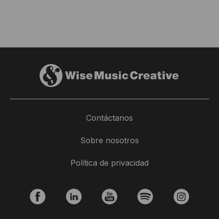
Español
Inglés
Lo que sentimos como seres humanos es complejo y
complejo, y mi objetivo es reflejarlo en toda la música
que creo".
Wilson Trouvé es un artista visual francés, pianista
autodidacta y compositor y productor
multiinstrumentista afincado en Bruselas.
Contáctanos
Trouvé ha publicado numerosos y magníficos álbumes,
Sobre nosotros
EP y sencillos a lo largo de los años, también como
Monochromie y Golden Sleep, a través de varios sellos
Política de privacidad
independientes como Fluttery Records (EE.UU.), Time
Released Sound (EE.UU.), 1631 Recordings (EE.UU.), y
otros (EE.UU.). A), 1631 Recordings (Suecia), Hush
Hush Records (EE.UU.), Sonder House (EE.UU.),
Mellotron Records (UK), Felt Piano Recordings (BE),