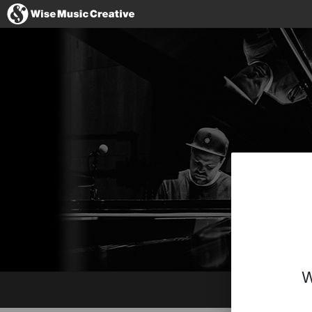
Spain
No thanks, I
W
Website
Facebook
Instagram
Twitter
YouTube
Spotify