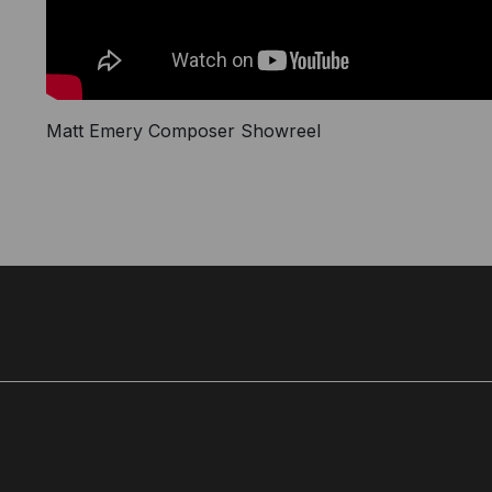
Matt también ha tenido el placer de mezclar discos
publicados por Big Scary Monsters Records, y de mas
Queen Of Jeans, Sugar Candy Mountain y Calvin Lov
Matt Emery Composer Showreel