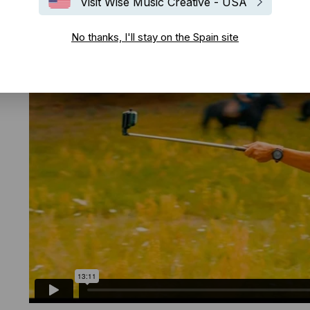
Visit Wise Music Creative - USA
Bowen Liu es un músico, productor, compositor, orqu
trabajo abarca diferentes estilos y formas de música,
No thanks, I'll stay on the Spain site
instrumental y la partitura cinematográfica. Nacido e
años. Sus primeros años los pasó en Moscú (Rusia), 
de Tchaikowsky. Ganador de varios concursos intern
últimos años ha trabajado en proyectos de cine, telev
alemán Bibi & Tina y la campaña mundial del Jaguar 