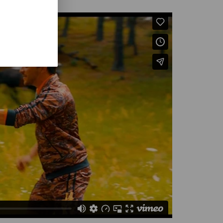
estador y arreglista afincado en Berlín, cuyo
 con especial énfasis en la música
n China, empezó a estudiar piano a los seis
donde asistió a la Escuela Central de Música
acionales de piano y composición, en los
isión y publicidad, como el largometraje
XJ.