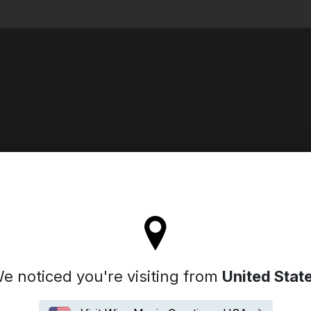
Search
'll stay on the Spain site
e noticed you're visiting from
United Stat
Showreels
Biografía
Alemana
Español
Inglés