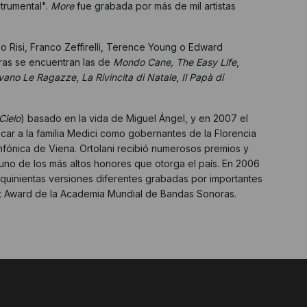
trumental".
More
fue grabada por más de mil artistas
o Risi, Franco Zeffirelli, Terence Young o Edward
turas se encuentran las de
Mondo Cane,
The Easy Life
,
vano Le Ragazze
,
La Rivincita di Natale
,
Il Papà di
Cielo
) basado en la vida de Miguel Ángel, y en 2007 el
rocar a la familia Medici como gobernantes de la Florencia
nfónica de Viena. Ortolani recibió numerosos premios y
uno de los más altos honores que otorga el país. En 2006
quinientas versiones diferentes grabadas por importantes
ent Award de la Academia Mundial de Bandas Sonoras.