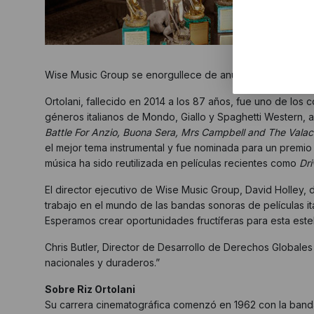
Wise Music Group se enorgullece de anunciar la adquisición
Ortolani, fallecido en 2014 a los 87 años, fue uno de los
géneros italianos de Mondo, Giallo y Spaghetti Western
Battle For Anzio, Buona Sera, Mrs Campbell and The Valac
el mejor tema instrumental y fue nominada para un premi
música ha sido reutilizada en películas recientes como
Dri
El director ejecutivo de Wise Music Group, David Holley, d
trabajo en el mundo de las bandas sonoras de películas i
Esperamos crear oportunidades fructíferas para esta este
Chris Butler, Director de Desarrollo de Derechos Globale
nacionales y duraderos.”
Sobre Riz Ortolani
Su carrera cinematográfica comenzó en 1962 con la ban