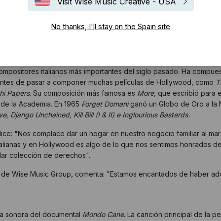
Visit Wise Music Creative - USA
No thanks, I'll stay on the Spain site
 del catálogo del legendario compositor italiano Riziero 'Riz' Ortol
 compositores italianos más importantes del siglo pasado. Ha compue
, antes de pasar a componer muchas películas de Hollywood, como
T
hi Papers
. Su composición más famosa es
More
, que escribió para
o de la Academia. En 1965
Forget Domani
ganó un Globo de Oro a la 
ve, Django Unchained, Kill Bill (I & II) e Inglourious Basterds.
ice: "Nos complace dar un hogar en nuestro negocio familiar al mara
talianas y en Hollywood es algo de lo que nos sentimos honrados de 
lar colección de derechos".
s de Wise Music Group, comenta: "Estamos encantados de haber adqu
da sonora del documental
Mondo Cane
. La canción principal de la pe