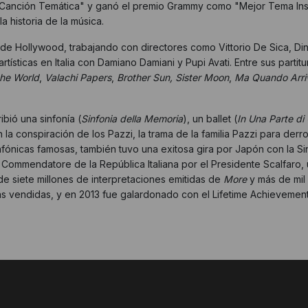
 Canción Temática" y ganó el premio Grammy como "Mejor Tema Ins
 historia de la música.
de Hollywood, trabajando con directores como Vittorio De Sica, Din
rtísticas en Italia con Damiano Damiani y Pupi Avati. Entre sus parti
he World
,
Valachi Papers
,
Brother Sun, Sister Moon
,
Ma Quando Arri
ibió una sinfonía (
Sinfonia della Memoria
), un ballet (
In Una Parte di 
n la conspiración de los Pazzi, la trama de la familia Pazzi para der
fónicas famosas, también tuvo una exitosa gira por Japón con la Si
ommendatore de la República Italiana por el Presidente Scalfaro, 
e siete millones de interpretaciones emitidas de
More
y más de mil 
pias vendidas, y en 2013 fue galardonado con el Lifetime Achievem