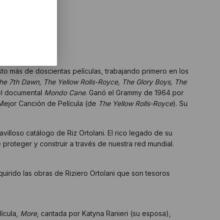
ani.
sto más de doscientas películas, trabajando primero en los
he 7th Dawn, The Yellow Rolls-Royce, The Glory Boys, The
 el documental
Mondo Cane
. Ganó el Grammy de 1964 por
Mejor Canción de Película (de
The Yellow Rolls-Royce
). Su
villoso catálogo de Riz Ortolani. El rico legado de su
proteger y construir a través de nuestra red mundial.
irido las obras de Riziero Ortolani que son tesoros
lícula,
More
, cantada por Katyna Ranieri (su esposa),