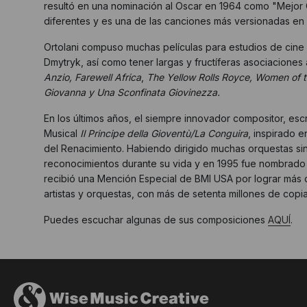
resultó en una nominación al Oscar en 1964 como "Mejor
diferentes y es una de las canciones más versionadas en la
Ortolani compuso muchas películas para estudios de cine 
Dmytryk, así como tener largas y fructíferas asociaciones a
Anzio,
Farewell Africa
,
The Yellow Rolls Royce,
Women of t
Giovanna y Una Sconfinata Giovinezza.
En los últimos años, el siempre innovador compositor, escr
Musical
Il Principe della Gioventù/La Conguira
, inspirado e
del Renacimiento. Habiendo dirigido muchas orquestas sin
reconocimientos durante su vida y en 1995 fue nombrado C
recibió una Mención Especial de BMI USA por lograr más d
artistas y orquestas, con más de setenta millones de co
Puedes escuchar algunas de sus composiciones
AQUÍ
.