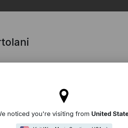
Search
tolani
'll stay on the Spain site
e noticed you're visiting from
United Stat