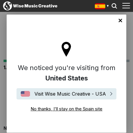
in site
LICENCIA DE SINCRONIZACIÓN
We noticed you're visiting from
1. Sobre tí
2 . Sobre la
3. Sobre la
producción
canción
United States
Visit Wise Music Creative - USA
1. Sobre tí
No thanks, I'll stay on the Spain site
Nombre
*