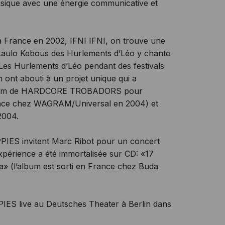
usique avec une énergie communicative et
 France en 2002, IFNI IFNI, on trouve une
 Laulo Kebous des Hurlements d’Léo y chante
Les Hurlements d’Léo pendant des festivals
ont abouti à un projet unique qui a
le nom de HARDCORE TROBADORS pour
France chez WAGRAM/Universal en 2004) et
 2004.
PPIES invitent Marc Ribot pour un concert
xpérience a été immortalisée sur CD: «17
ja» (l’album est sorti en France chez Buda
PPIES live au Deutsches Theater à Berlin dans