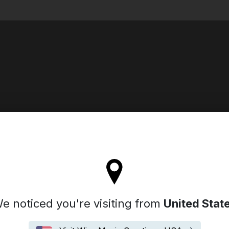
Search
ll stay on the France site
e noticed you're visiting from
United Stat
Biographie
News