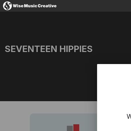
France
SEVENTEEN HIPPIES
No thanks, I'
Website
Facebook
YouTube
W