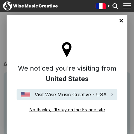
ce site
GUITARE
Wise Music Creative
Playlists
Par Genre
Guitare
We noticed you're visiting from
United States
Visit Wise Music Creative - USA
No thanks, I'll stay on the France site