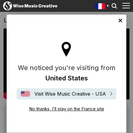
Let's Dance de Ladislas Chollat
ce site
We noticed you're visiting from
United States
Visit Wise Music Creative - USA
No thanks, I'll stay on the France site
Track
Summer Three
Writers
Max Richter
Description
Titre utilisé :