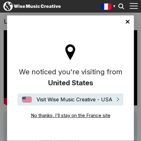
La Danseuse de Stéfanie Di Giusto
ce site
We noticed you're visiting from
United States
Visit Wise Music Creative - USA
No thanks, I'll stay on the France site
Writers
Max Richter
Description
Titres : Four Seasons Vivaldi Recomposed
Auteur : Max Richter