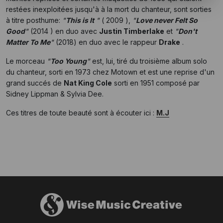
restées inexploitées jusqu'à à la mort du chanteur, sont sorties
à titre posthume:
"
This is It
"
( 2009 ),
"
Love never Felt So
Good
"
(2014 ) en duo avec
Justin Timberlake
et
"
Don't
Matter To Me
"
(2018) en duo avec le rappeur
Drake
.
Le morceau
"
Too Young
"
est, lui, tiré du troisième album solo
du chanteur, sorti en 1973 chez Motown et est une reprise d'un
grand succés de
Nat King Cole
sorti en 1951 composé par
Sidney Lippman & Sylvia Dee.
Ces titres de toute beauté sont à écouter ici :
M.J