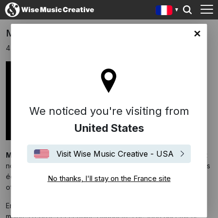
Michael Jackson
ce site
4 octobre 2018
We noticed you're visiting from
United States
Visit Wise Music Creative - USA
Michael Jackson
aurait eu 60 ans le 29 septembre dernier et
nous sommes fiers de compter parmi nos nombreux catalogues
éditoriaux, des œuvres interprétées ou co-écrites par le King
No thanks, I'll stay on the France site
of Pop .
En effet,
Michael Jackson
et
Paul Anka
ont collaboré à
maintes reprises et certaines maquettes de 1983 qui étaient