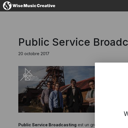
France
Public Service Broad
20 octobre 2017
No thanks, I'
W
Public Service Broadcasting
est un groupe de rock angla