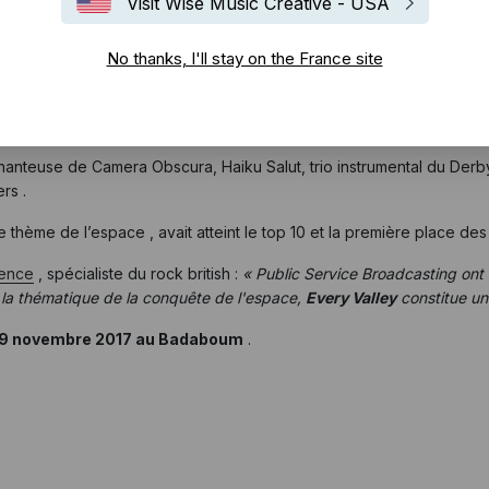
Visit Wise Music Creative - USA
adcasting
est d’utiliser des voix d’archives, de vieilles publicités
u futur
» dixit J. Willgoose , membre du groupe , qui est lui-même u
No thanks, I'll stay on the France site
s deux autres auparavant, un album concept sur le thème, cette fois
mine et on écoute les morceaux comme on regarderait un document
hanteuse de Camera Obscura, Haiku Salut, trio instrumental du Derbys
rs .
 thème de l’espace , avait atteint le top 10 et la première place de
lence
, spécialiste du rock british :
«
Public Service Broadcasting ont 
r la thématique de la conquête de l'espace,
Every Valley
constitue un
 29 novembre 2017 au Badaboum
.