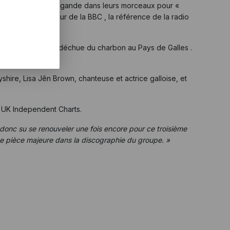
 et des sons de propagande dans leurs morceaux pour «
n ancien producteur de la BBC , la référence de la radio
 ci,de l’industrie déchue du charbon au Pays de Galles .
aire .
hire, Lisa Jên Brown, chanteuse et actrice galloise, et
s UK Independent Charts.
donc su se renouveler une fois encore pour ce troisième
e pièce majeure dans la discographie du groupe. »