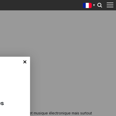
es
truments à cordes et musique électronique mais surtout