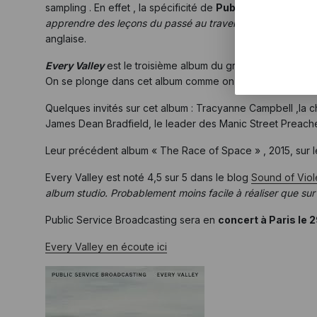
sampling . En effet , la spécificité de
Public Service Bro
apprendre des leçons du passé au travers de la musique d
anglaise.
Every Valley
est le troisième album du groupe et comme le
On se plonge dans cet album comme on descend dans la 
Quelques invités sur cet album : Tracyanne Campbell ,la c
James Dean Bradfield, le leader des Manic Street Preache
Leur précédent album « The Race of Space » , 2015, sur le
Every Valley est noté 4,5 sur 5 dans le blog
Sound of Vio
album studio. Probablement moins facile à réaliser que su
Public Service Broadcasting sera en
concert à Paris le
Every Valley en écoute ici