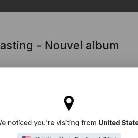
Search
casting - Nouvel album
ll stay on the France site
e noticed you're visiting from
United Stat
is alternatif originaire de Londres. Leur son mélange guitares, ins