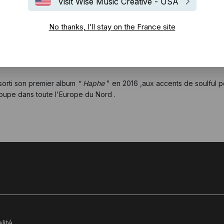
Visit Wise Music Creative - USA
No thanks, I'll stay on the France site
mpositeur et interprète Konni Kass , membre du groupe éponyme Konni 
a sorti son premier album
" Haphe
" en 2016 ,aux accents de soulful pop 
roupe dans toute l'Europe du Nord .
lité