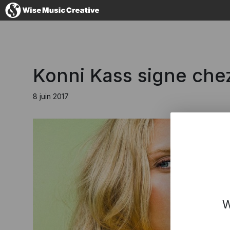
France
Konni Kass signe che
8 juin 2017
No thanks, I'
W