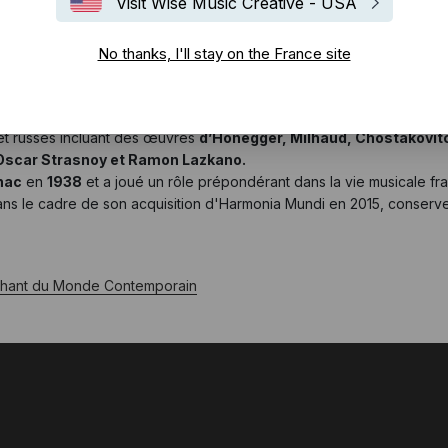
Visit Wise Music Creative - USA
No thanks, I'll stay on the France site
la maison d'édition
LE CHANT DU MONDE
.
s et russes incluant des œuvres
d’Honegger, Milhaud, Chostakovitc
 Oscar Strasnoy et Ramon Lazkano.
nac
en
1938
et a joué un rôle prépondérant dans la vie musicale fr
dans le cadre de son acquisition d'Harmonia Mundi en 2015, conserv
Chant du Monde Contemporain