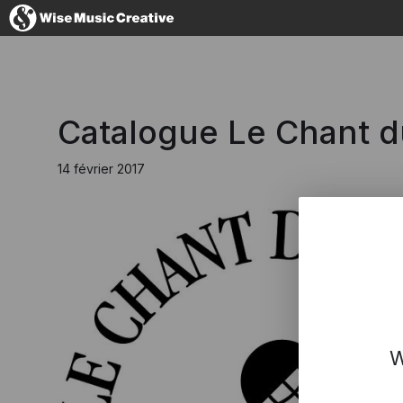
France
Catalogue Le Chant 
14 février 2017
No thanks, I'
W