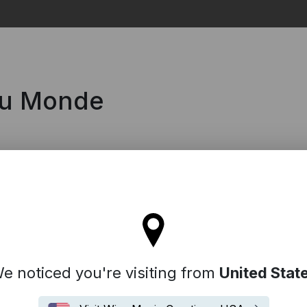
Search
du Monde
ll stay on the France site
e noticed you're visiting from
United Stat