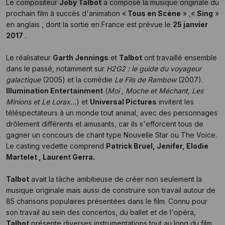
Le compositeur
Joby Talbot
a composé la musique originale du
prochain film à succès d'animation «
Tous en Scène
» ,«
Sing
»
en anglais , dont la sortie en France est prévue le
25 janvier
2017
.
Le réalisateur
Garth Jennings
et
Talbot
ont travaillé ensemble
dans le passé, notamment sur
H2G2 : le guide du voyageur
galactique
(2005) et la comédie
Le Fils de Rambow
(2007).
Illumination Entertainment
(
Moi , Moche et Méchant, Les
Minions et Le Lorax…
) et
Universal Pictures
invitent les
téléspectateurs à un monde tout animal, avec des personnages
drôlement différents et amusants, car ils s'efforcent tous de
gagner un concours de chant type Nouvelle Star ou The Voice.
Le casting vedette comprend
Patrick Bruel, Jenifer, Elodie
Martelet , Laurent Gerra.
Talbot
avait la tâche ambitieuse de créer non seulement la
musique originale mais aussi de construire son travail autour de
85 chansons populaires présentées dans le film. Connu pour
son travail au sein des concertos, du ballet et de l'opéra,
Talbot
présente diverses instrumentations tout au long du film,