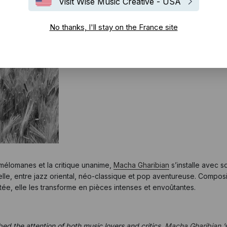
Visit Wise Music Creative - USA
No thanks, I'll stay on the France site
s mélomanes et la critique unanime,
Macha Gharibian
s’installe avec 
 elle, entre jazz oriental, néo-classique et pop aventureuse. Compos
tée, elle les transforme en pièces intenses et envoûtantes.
ed the attention of both music lovers and critics,
Macha Gharibian
’