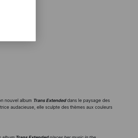
son nouvel album
Trans Extended
dans le paysage des
itrice audacieuse, elle sculpte des thèmes aux couleurs
s album
Trans Extended
places her music in the