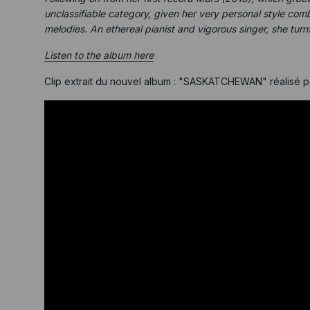
unclassifiable category, given her very personal style co
melodies. An ethereal pianist and vigorous singer, she turn
Listen to the album here
Clip extrait du nouvel album : "SASKATCHEWAN" réalisé 