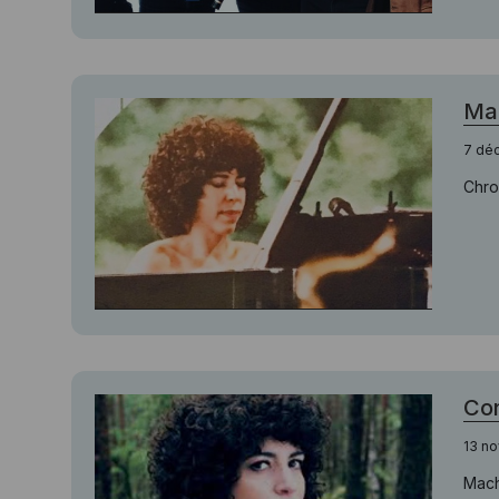
Mac
7 dé
Chro
Co
13 n
Mach