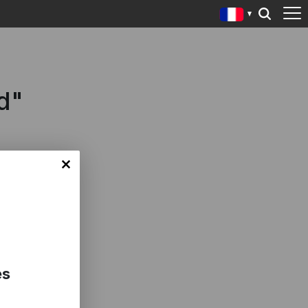
d"
es