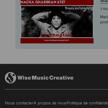
Mac
2 fév
Mach
priv
Nous contacter
A propos de nous
Politique de confidentia