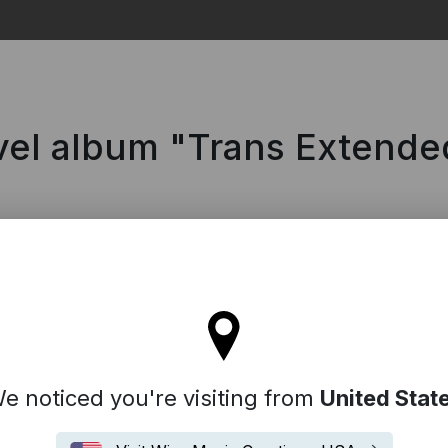
Search
vel album "Trans Extende
ll stay on the France site
e noticed you're visiting from
United Stat