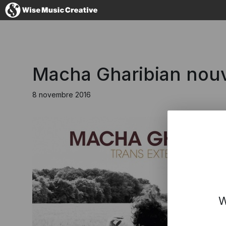
France
Macha Gharibian nou
8 novembre 2016
No thanks, I'
W