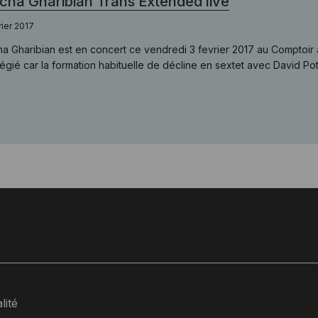
ha Gharibian Trans Extended live
rier 2017
a Gharibian est en concert ce vendredi 3 fevrier 2017 au Comptoir
ilégié car la formation habituelle de décline en sextet avec David Po
lité